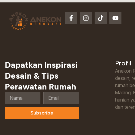
F
I
T
Y
a
n
i
o
c
s
k
u
e
t
t
t
b
a
o
u
o
g
k
b
o
r
e
k
a
Profil
-
m
Dapatkan Inspirasi
f
Anekon R
Desain & Tips
desain, 
Perawatan Rumah
rumah ber
Malang. 
Nama
Email
hunian ya
dan tere
Subscribe