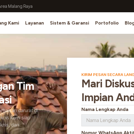
Area Malang Raya
ang Kami
Layanan
Sistem & Garansi
Portofolio
Blo
KIRIM PESAN SECARA LAN
Mari Disku
gan Tim
Impian An
asi
Nama Lengkap Anda
rbaikan darurat di
knis kami siap
knis, dan
Nomor WhatsApp Aktif