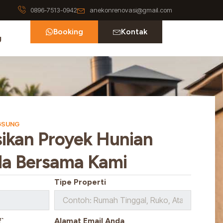
0896-7513-0942
anekonrenovasi@gmail.com
Booking
Kontak
g
GSUNG
sikan Proyek Hunian
da Bersama Kami
Tipe Properti
`
Alamat Email Anda