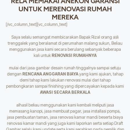
RELA MEMAKAI ANEKON GARANSI
UNTUK MERENOVASI RUMAH
MEREKA
[/vc_column_text][vc_column_text]
Saya selalu semangat membicarakan Bapak Rizal orang asli
trenggalek yang beralamat di perumahan malang sukun, Beliau
menggunakan jasa kami secara berulang sebanyak beberapa
kali untuk
RENOVASI RUMAHNYA
mulai dari jasa gambar desain rumah tinggalnya sampai setuju
dengan
RENCANA ANGGARAN BIAYA
yang kami ajukan, tahap
demi tahap kami lakukan renovasi mulai dari tahap
pembongkaran sampai finishing yang dipercayakan kepada kami
AWASI SECARA BERKALA
alhasil beliau menggunakan kami kembali meliputi jasa
memasang kanopi, jasa membuat pagar, jasa installasi pompa,
jasa pembuatan taman, jasa renovasi kamar mandi beserta biaya
renovasi kamar mandi yang juga kami laporkan serta setiap Draft
Gambar selalu kami update serta kami serahkan pada pemilik dan