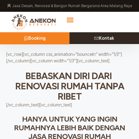
Lewati
Jasa Desain, Renovasi & Bangun Rumah Bergaransi Area Malang Raya
ke
konten
Booking
Kontak
[vc_row][vc_column css_animation=”bounceIn” width=”1/3″]
[/vc_column][vc_column width=”1/3″][vc_column_text]
BEBASKAN DIRI DARI
RENOVASI RUMAH TANPA
RIBET
[/vc_column_text][vc_column_text]
HANYA UNTUK YANG INGIN
RUMAHNYA LEBIH BAIK DENGAN
JASA RENOVASI RUMAH