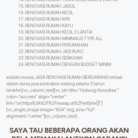
RENOVASI RUMAH JADUL
RENOVASI RUMAH KECIL
RENOVASI RUMAH KPR
RENOVASI RUMAH KAYU
RENOVASI RUMAH KECIL 2 LANTAI
RENOVASI RUMAH MINIMALIS TYPE ALL
RENOVASI RUMAH PERUMAHAN
RENOVASI RUMAH JADI RUKO
RENOVASI RUMAH SEBAGIAN
RENOVASI RUMAH DENGAN BUDGET MINIM
adalah inovasi JASA RENOVASI RUMAH BERGARANSI terbaik
dalam dunia jasa kontraktor malang selama 3 tahun
terakhir[/vc_column_text][vc_btn title=”Hubungi Konsultasi ”
color=”success” align=”center”
link=”url:https%3A%2F%2Fwasap.at%2Fwt6yfw|||”]
[vc_single_image image=”804″ img_size=”full”
alignment=”center”][vc_column_text]
SAYA TAU BEBERAPA ORANG AKAN