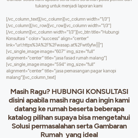
tukang untuk menjadi laporan kami
[/vc_column_text][/vc_column][vc_column width=”1/3″]
[/vc_column][/vc_row][vc_row][vc_column width=”1/3″]
[/vc_column][vc_column width=”1/3″][vc_btn title=”Hubungi
Konsultasi ” color=”success” align=”center”
link=”url:https%3A%2F%2Fwasap.at%2Fwt6yfw|||”]
[vc_single_image image=”607″ img_size=”full”
alignment=”center” title=”jasa fasad rumah malang”]
[vc_single_image image=”594″ img_size=”full”
alignment=”center” title=”jasa pemasangan pagar kanopi
malang”][vc_column_text]
Masih Ragu? HUBUNGI KONSULTASI
disini apabila masih ragu dan ingin kami
datang ke rumah beserta beberapa
katalog pilihan supaya bisa mengetahui
Solusi permasalahan serta Gambaran
Rumah yang ideal