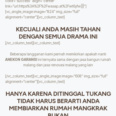
color=”success” align=”center”
link=”url:https%3A%2F%2Fwasap.at%2Fwt6yfw|||”]
[vc_single_image image=”824″ img_size=”full”
alignment=”center”][vc_column_text]
KECUALI ANDA MASIH TAHAN
DENGAN SEMUA DRAMA INI
[/vc_column_text][vc_column_text]
Beberapa langganan kami pernah memikirkan apakah nanti
ANEKON GARANSI
ini ternyata sama dengan jasa bangun rumah
malang dan jasa renovasi malang yang lain
[/vc_column_text][vc_single_image image=”608″ img_size=”full”
alignment=”center”][vc_column_text]
HANYA KARENA DITINGGAL TUKANG
TIDAK HARUS BERARTI ANDA
MEMBIARKAN RUMAH MANGKRAK
BUKAN