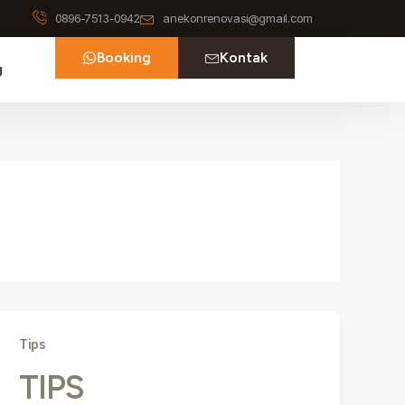
0896-7513-0942
anekonrenovasi@gmail.com
Booking
Kontak
g
Tips
TIPS