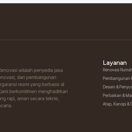
Layanan
enovasi adalah penyedia jasa
Renovasi Ruma
renovasi, dan pembangunan
Pembangunan 
garansi resmi yang berbasis di
Desain & Penyu
Kami berkomitmen menghadirkan
Perbaikan & M
ng rapi, aman secara teknis,
Atap, Kanopi & 
ncana.