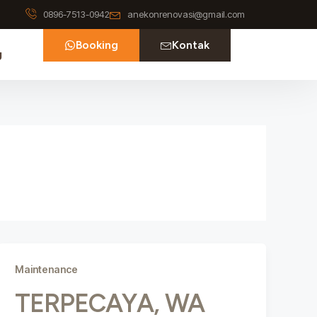
0896-7513-0942
anekonrenovasi@gmail.com
Booking
Kontak
g
Maintenance
TERPECAYA, WA