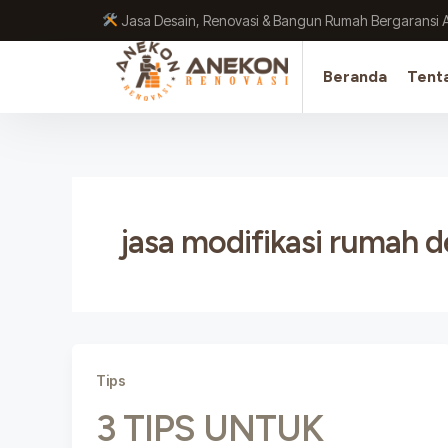
Lewati
Jasa Desain, Renovasi & Bangun Rumah Bergaransi 
ke
konten
Beranda
Tent
jasa modifikasi rumah 
Tips
3 TIPS UNTUK