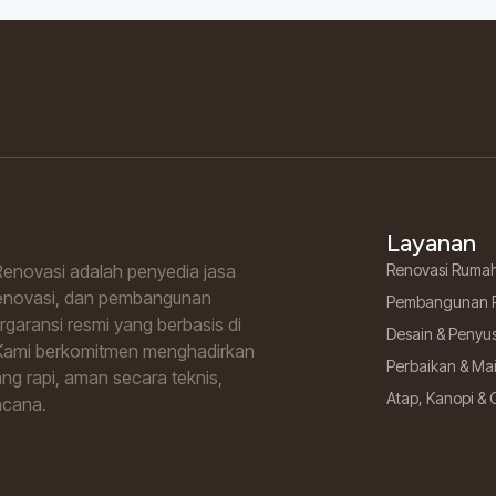
Layanan
enovasi adalah penyedia jasa
Renovasi Ruma
renovasi, dan pembangunan
Pembangunan 
garansi resmi yang berbasis di
Desain & Penyu
Kami berkomitmen menghadirkan
Perbaikan & M
ng rapi, aman secara teknis,
Atap, Kanopi & 
ncana.