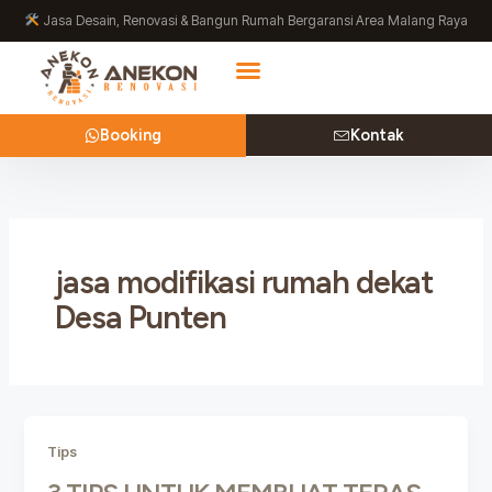
Lewati
Jasa Desain, Renovasi & Bangun Rumah Bergaransi Area Malang Raya
ke
konten
Booking
Kontak
jasa modifikasi rumah dekat
Desa Punten
Tips