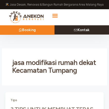
Lewati
Jasa Desain, Renovasi & Bangun Rumah Bergaransi Area Malang Raya
ke
konten
Booking
Kontak
jasa modifikasi rumah dekat
Kecamatan Tumpang
Tips