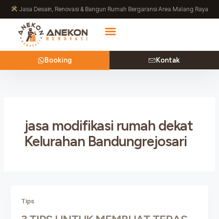
Lewati
Jasa Desain, Renovasi & Bangun Rumah Bergaransi Area Malang Raya
ke
konten
Booking
Kontak
jasa modifikasi rumah dekat
Kelurahan Bandungrejosari
Tips