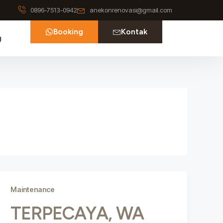
0896-7513-0942
anekonrenovasi@gmail.com
Booking
Kontak
g
Maintenance
TERPECAYA, WA