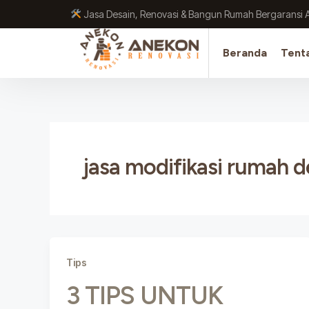
Lewati
Jasa Desain, Renovasi & Bangun Rumah Bergaransi 
ke
konten
Beranda
Tent
jasa modifikasi rumah d
Tips
3 TIPS UNTUK