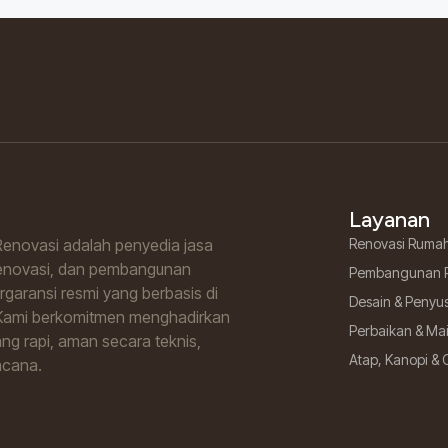
Layanan
enovasi adalah penyedia jasa
Renovasi Ruma
renovasi, dan pembangunan
Pembangunan 
garansi resmi yang berbasis di
Desain & Penyu
Kami berkomitmen menghadirkan
Perbaikan & M
ng rapi, aman secara teknis,
Atap, Kanopi & 
ncana.