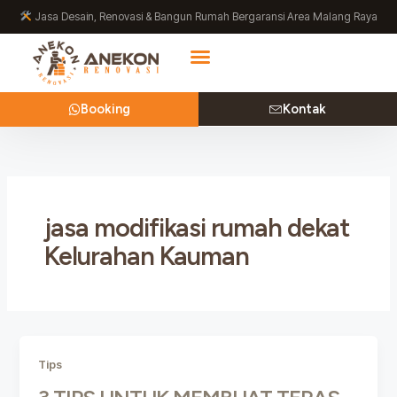
Lewati
Jasa Desain, Renovasi & Bangun Rumah Bergaransi Area Malang Raya
ke
konten
Booking
Kontak
jasa modifikasi rumah dekat
Kelurahan Kauman
Tips