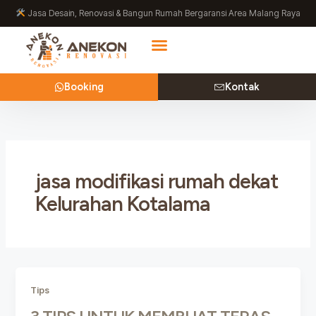
Lewati
Jasa Desain, Renovasi & Bangun Rumah Bergaransi Area Malang Raya
ke
konten
Booking
Kontak
jasa modifikasi rumah dekat
Kelurahan Kotalama
Tips