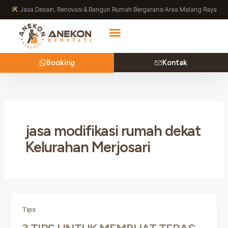
Lewati
Jasa Desain, Renovasi & Bangun Rumah Bergaransi Area Malang Raya
ke
konten
Booking
Kontak
jasa modifikasi rumah dekat
Kelurahan Merjosari
Tips