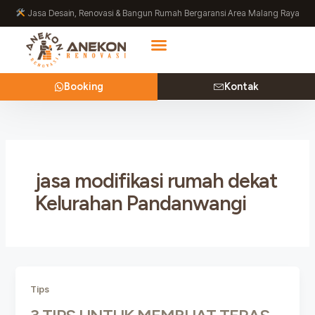
Lewati
Jasa Desain, Renovasi & Bangun Rumah Bergaransi Area Malang Raya
ke
konten
Booking
Kontak
jasa modifikasi rumah dekat
Kelurahan Pandanwangi
Tips