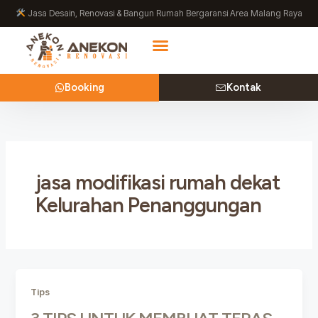
Lewati
Jasa Desain, Renovasi & Bangun Rumah Bergaransi Area Malang Raya
ke
konten
Booking
Kontak
jasa modifikasi rumah dekat
Kelurahan Penanggungan
Tips