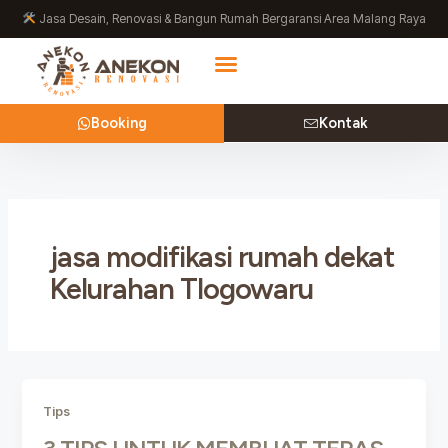
Lewati
Jasa Desain, Renovasi & Bangun Rumah Bergaransi Area Malang Raya
ke
konten
Booking
Kontak
jasa modifikasi rumah dekat
Kelurahan Tlogowaru
Tips