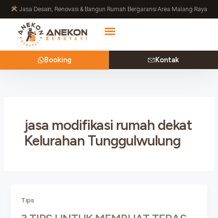
Lewati
Jasa Desain, Renovasi & Bangun Rumah Bergaransi Area Malang Raya
ke
konten
Booking
Kontak
jasa modifikasi rumah dekat
Kelurahan Tunggulwulung
Tips