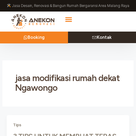
Lewati
Jasa Desain, Renovasi & Bangun Rumah Bergaransi Area Malang Raya
ke
konten
Booking
Kontak
jasa modifikasi rumah dekat
Ngawongo
Tips