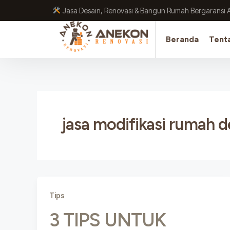
Lewati
Jasa Desain, Renovasi & Bangun Rumah Bergaransi 
ke
konten
Beranda
Tent
jasa modifikasi rumah d
Tips
3 TIPS UNTUK