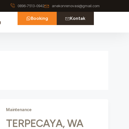
0896-7513-0942
anekonrenovasi@gmail.com
Booking
Kontak
g
Maintenance
TERPECAYA, WA