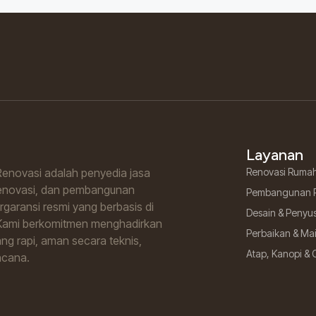
Layanan
enovasi adalah penyedia jasa
Renovasi Ruma
renovasi, dan pembangunan
Pembangunan 
garansi resmi yang berbasis di
Desain & Penyu
Kami berkomitmen menghadirkan
Perbaikan & M
ng rapi, aman secara teknis,
Atap, Kanopi & 
ncana.