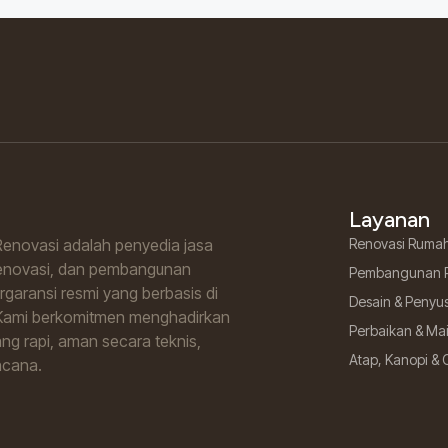
Layanan
enovasi adalah penyedia jasa
Renovasi Ruma
renovasi, dan pembangunan
Pembangunan 
garansi resmi yang berbasis di
Desain & Penyu
Kami berkomitmen menghadirkan
Perbaikan & M
ng rapi, aman secara teknis,
Atap, Kanopi & 
ncana.