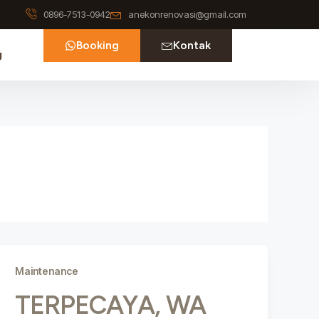
0896-7513-0942
anekonrenovasi@gmail.com
Booking
Kontak
g
Maintenance
TERPECAYA, WA