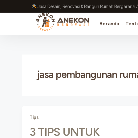
Lewati
Jasa Desain, Renovasi & Bangun Rumah Bergaransi 
ke
konten
Beranda
Tent
jasa pembangunan rumah
Tips
3 TIPS UNTUK