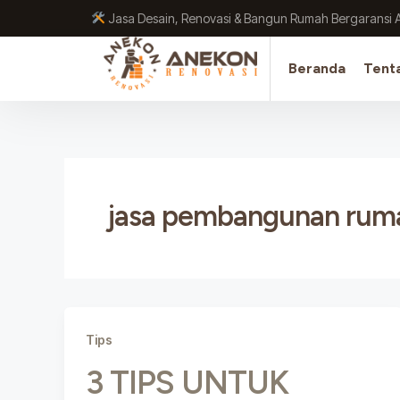
Lewati
Jasa Desain, Renovasi & Bangun Rumah Bergaransi 
ke
konten
Beranda
Tent
jasa pembangunan ruma
Tips
3 TIPS UNTUK