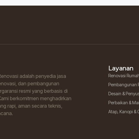
Layanan
enovasi adalah penyedia jasa
Renovasi Ruma
renovasi, dan pembangunan
Pembangunan 
garansi resmi yang berbasis di
Desain & Penyu
Kami berkomitmen menghadirkan
Perbaikan & M
ng rapi, aman secara teknis,
Atap, Kanopi & 
ncana.