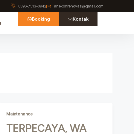
0896-7513-0942
anekonrenovasi@gmail.com
Booking
Kontak
g
Maintenance
TERPECAYA, WA