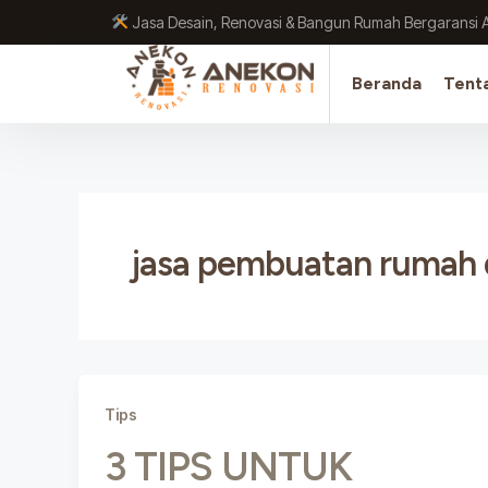
Lewati
Jasa Desain, Renovasi & Bangun Rumah Bergaransi 
ke
konten
Beranda
Tent
jasa pembuatan rumah d
Tips
3 TIPS UNTUK