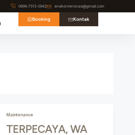
0896-7513-0942
anekonrenovasi@gmail.com
Booking
Kontak
g
Maintenance
TERPECAYA, WA