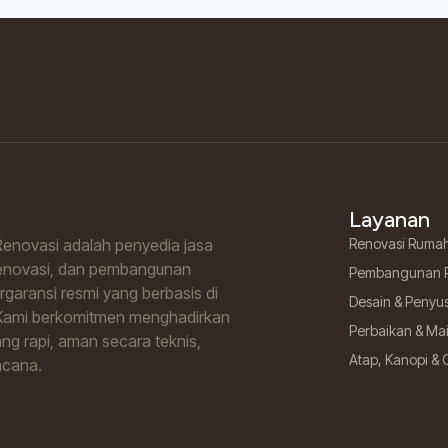
Layanan
enovasi adalah penyedia jasa
Renovasi Ruma
renovasi, dan pembangunan
Pembangunan 
garansi resmi yang berbasis di
Desain & Penyu
Kami berkomitmen menghadirkan
Perbaikan & M
ng rapi, aman secara teknis,
Atap, Kanopi & 
ncana.