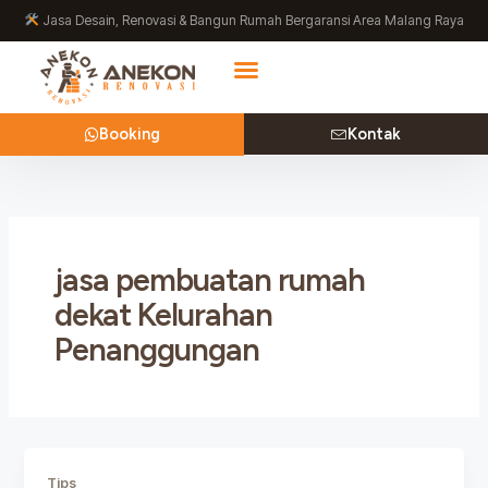
Lewati
Jasa Desain, Renovasi & Bangun Rumah Bergaransi Area Malang Raya
ke
konten
Booking
Kontak
jasa pembuatan rumah
dekat Kelurahan
Penanggungan
Tips