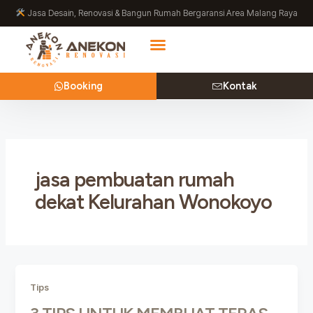
Lewati
Jasa Desain, Renovasi & Bangun Rumah Bergaransi Area Malang Raya
ke
konten
Booking
Kontak
jasa pembuatan rumah
dekat Kelurahan Wonokoyo
Tips