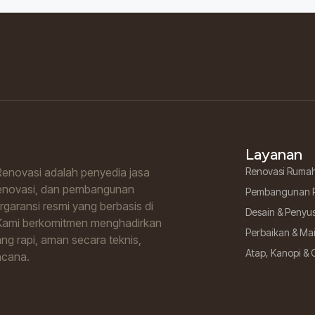
Layanan
enovasi adalah penyedia jasa
Renovasi Ruma
renovasi, dan pembangunan
Pembangunan 
garansi resmi yang berbasis di
Desain & Penyu
Kami berkomitmen menghadirkan
Perbaikan & M
ng rapi, aman secara teknis,
Atap, Kanopi & 
ncana.