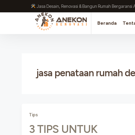
Lewati
Jasa Desain, Renovasi & Bangun Rumah Bergaransi 
ke
konten
Beranda
Tent
jasa penataan rumah d
Tips
3 TIPS UNTUK