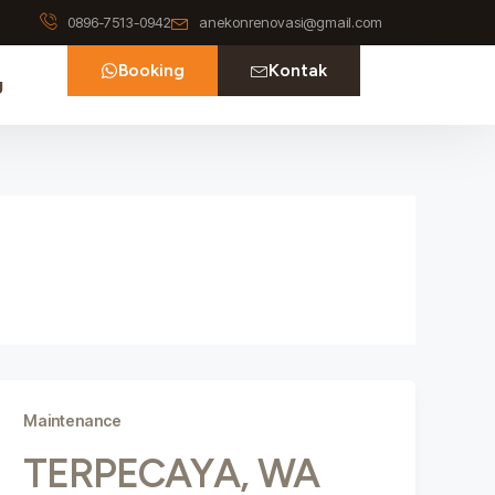
0896-7513-0942
anekonrenovasi@gmail.com
Booking
Kontak
g
Maintenance
TERPECAYA, WA