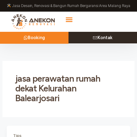
Lewati
Jasa Desain, Renovasi & Bangun Rumah Bergaransi Area Malang Raya
ke
konten
Booking
Kontak
jasa perawatan rumah
dekat Kelurahan
Balearjosari
Tips