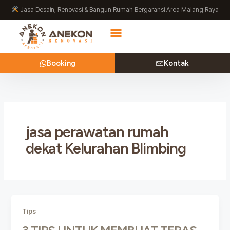
Lewati
Jasa Desain, Renovasi & Bangun Rumah Bergaransi Area Malang Raya
ke
konten
Booking
Kontak
jasa perawatan rumah
dekat Kelurahan Blimbing
Tips