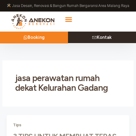
Lewati
Jasa Desain, Renovasi & Bangun Rumah Bergaransi Area Malang Raya
ke
konten
Booking
Kontak
jasa perawatan rumah
dekat Kelurahan Gadang
Tips