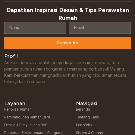
o
g
k
b
o
r
e
Dapatkan Inspirasi Desain & Tips Perawatan
k
a
-
m
Rumah
f
Nama
Email
Subscribe
Profil
Anekon Renovasi adalah penyedia jasa desain, renovasi, dan
pembangunan rumah bergaransi resmi yang berbasis di Malang.
Kami berkomitmen menghadirkan hunian yang rapi, aman secara
teknis, dan terencana.
Layanan
Navigasi
Renovasi Rumah
Beranda
Pembangunan Rumah Baru
Tentang Kami
Desain & Penyusunan RAB
Portofolio
Perbaikan & Maintenance Bangunan
Sistem & Garansi