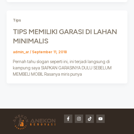
Tips
TIPS MEMILIKI GARASI DI LAHAN
MINIMALIS
admin_ar
/
September 11, 2018
Pernah tahu slogan seperti ini, ini terjadi langsung di
kampung saya SIAPKAN GARASINYA DULU SEBELUM
MEMBELI MOBIL Rasanya miris punya
F
I
T
Y
a
n
i
o
c
s
k
u
e
t
t
t
b
a
o
u