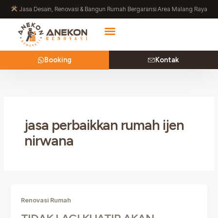
Lewati
Jasa Desain, Renovasi & Bangun Rumah Bergaransi Area Malang Raya
ke
konten
Booking
Kontak
jasa perbaikkan rumah ijen
nirwana
Renovasi Rumah