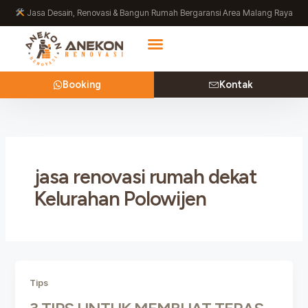
Lewati
Jasa Desain, Renovasi & Bangun Rumah Bergaransi Area Malang Raya
ke
konten
Booking
Kontak
jasa renovasi rumah dekat
Kelurahan Polowijen
Tips