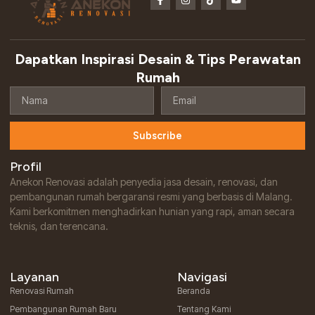
a
n
i
o
c
s
k
u
e
t
t
t
b
a
o
u
o
g
k
b
o
r
e
Dapatkan Inspirasi Desain & Tips Perawatan
k
a
-
m
Rumah
f
Nama
Email
Subscribe
Profil
Anekon Renovasi adalah penyedia jasa desain, renovasi, dan
pembangunan rumah bergaransi resmi yang berbasis di Malang.
Kami berkomitmen menghadirkan hunian yang rapi, aman secara
teknis, dan terencana.
Layanan
Navigasi
Renovasi Rumah
Beranda
Pembangunan Rumah Baru
Tentang Kami