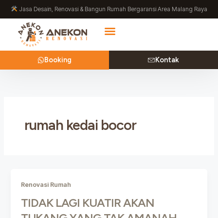
Lewati
Jasa Desain, Renovasi & Bangun Rumah Bergaransi Area Malang Raya
ke
konten
Booking
Kontak
rumah kedai bocor
Renovasi Rumah
TIDAK LAGI KUATIR AKAN
TUKANG YANG TAK AMANAH