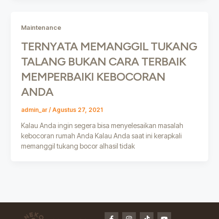
Maintenance
TERNYATA MEMANGGIL TUKANG
TALANG BUKAN CARA TERBAIK
MEMPERBAIKI KEBOCORAN
ANDA
admin_ar
/
Agustus 27, 2021
Kalau Anda ingin segera bisa menyelesaikan masalah
kebocoran rumah Anda Kalau Anda saat ini kerapkali
memanggil tukang bocor alhasil tidak
F
I
T
Y