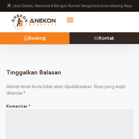
Lewati
Jasa Desain, Renovasi & Bangun Rumah Bergaransi Area Malang Raya
ke
konten
Booking
Kontak
Tinggalkan Balasan
Alamat email Anda tidak akan dipublikasikan.
Ruas yang wajib
ditandai
*
Komentar
*