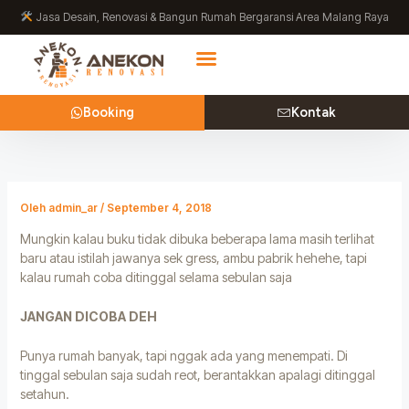
Lewati
Jasa Desain, Renovasi & Bangun Rumah Bergaransi Area Malang Raya
ke
konten
Booking
Kontak
Oleh
admin_ar
/
September 4, 2018
Mungkin kalau buku tidak dibuka beberapa lama masih terlihat
baru atau istilah jawanya sek gress, ambu pabrik hehehe, tapi
kalau rumah coba ditinggal selama sebulan saja
JANGAN DICOBA DEH
Punya rumah banyak, tapi nggak ada yang menempati. Di
tinggal sebulan saja sudah reot, berantakkan apalagi ditinggal
setahun.