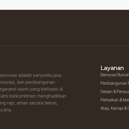
Layanan
enovasi adalah penyedia jasa
Renovasi Ruma
renovasi, dan pembangunan
Pembangunan 
garansi resmi yang berbasis di
Desain & Penyu
Kami berkomitmen menghadirkan
Perbaikan & M
ng rapi, aman secara teknis,
Atap, Kanopi & 
ncana.