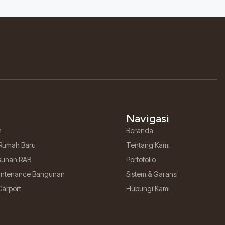
Navigasi
h
Beranda
Rumah Baru
Tentang Kami
sunan RAB
Portofolio
aintenance Bangunan
Sistem & Garansi
Carport
Hubungi Kami