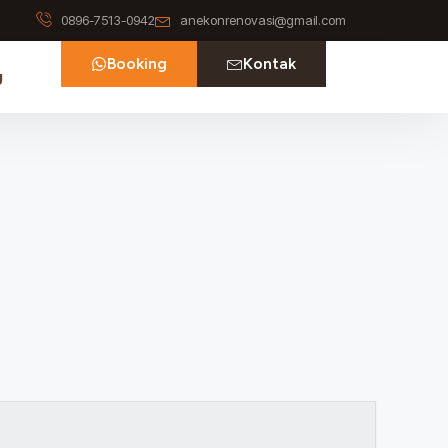
0896-7513-0942
anekonrenovasi@gmail.com
Booking
Kontak
g