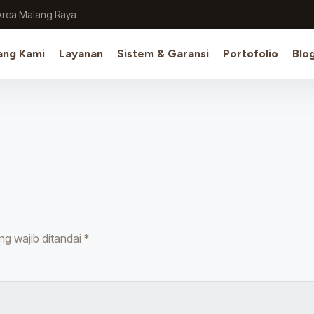
Area Malang Raya
ang Kami
Layanan
Sistem & Garansi
Portofolio
Blo
ng wajib ditandai
*