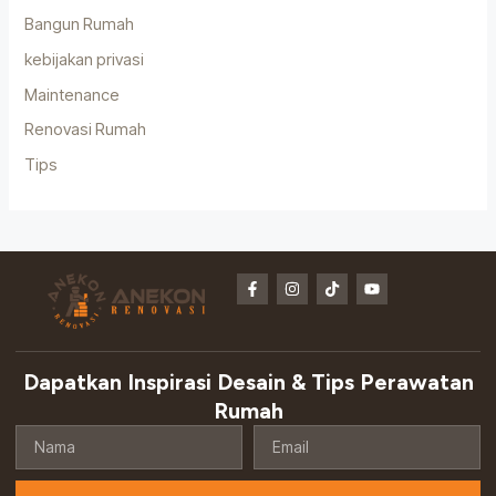
Bangun Rumah
kebijakan privasi
Maintenance
Renovasi Rumah
Tips
F
I
T
Y
a
n
i
o
c
s
k
u
e
t
t
t
b
a
o
u
o
g
k
b
o
r
e
Dapatkan Inspirasi Desain & Tips Perawatan
k
a
-
m
Rumah
f
Nama
Email